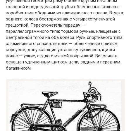
улучшенной геометрии раму с более крутым наклоном
головной и подседельной труб и облегченные колеса с
коробчатыми ободьями из алюминиевого сплава. Втулка
заднего колеса бестормозная с четырехступенчатой
трещоткой. Переключатель передач —
параллелограммного типа; тормоза ручные, клещевые с
центральной тягой на оба колеса. Руль спортивного типа
алюминиевого сплава, педали — облегченные с литым
корпусом, допускающие установку туклипсов; щитки
колес — узкие; седло с мягкой покрышкой. Велосипед
оснащен удлиненным щитком цепи, задним и передним
багажником.