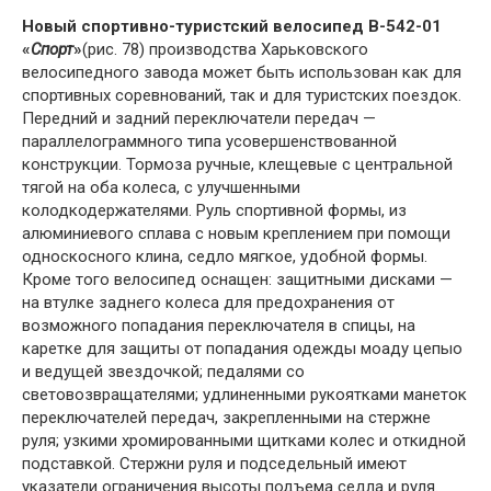
Новый спортивно-туристский велосипед В-542-01
«
Спорт
»
(рис. 78) производства Харьковского
велосипедного завода может быть использован как для
спортивных соревнований, так и для туристских поездок.
Передний и задний переключатели передач —
параллелограммного типа усовершенствованной
конструкции. Тормоза ручные, клещевые с центральной
тягой на оба колеса, с улучшенными
колодкодержателями. Руль спортивной формы, из
алюминиевого сплава с новым креплением при помощи
односкосного клина, седло мягкое, удобной формы.
Кроме того велосипед оснащен: защитными дисками —
на втулке заднего колеса для предохранения от
возможного попадания переключателя в спицы, на
каретке для защиты от попадания одежды моаду цепыо
и ведущей звездочкой; педалями со
световозвращателями; удлиненными рукоятками манеток
переключателей передач, закрепленными на стержне
руля; узкими хромированными щитками колес и откидной
подставкой. Стержни руля и подседельный имеют
указатели ограничения высоты подъема седла и руля.