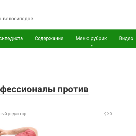
пы велосипедов
сипедиста
Содержание
Меню рубрик
Видео
рофессионалы против
ный редактор
0