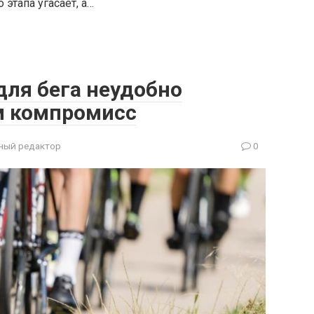
 этапа угасает, а…
для бега неудобно
м компромисс
ный редактор
0