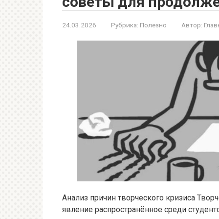
советы для продолже
24.03.2026
Рубрика:
Полезно
Автор:
Глав
Анализ причин творческого кризиса Творч
явление распространённое среди студенто