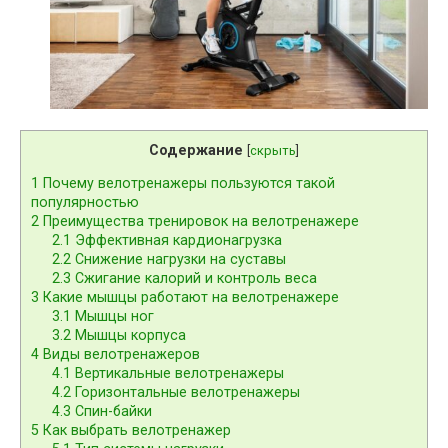
Содержание
[
скрыть
]
1
Почему велотренажеры пользуются такой
популярностью
2
Преимущества тренировок на велотренажере
2.1
Эффективная кардионагрузка
2.2
Снижение нагрузки на суставы
2.3
Сжигание калорий и контроль веса
3
Какие мышцы работают на велотренажере
3.1
Мышцы ног
3.2
Мышцы корпуса
4
Виды велотренажеров
4.1
Вертикальные велотренажеры
4.2
Горизонтальные велотренажеры
4.3
Спин-байки
5
Как выбрать велотренажер