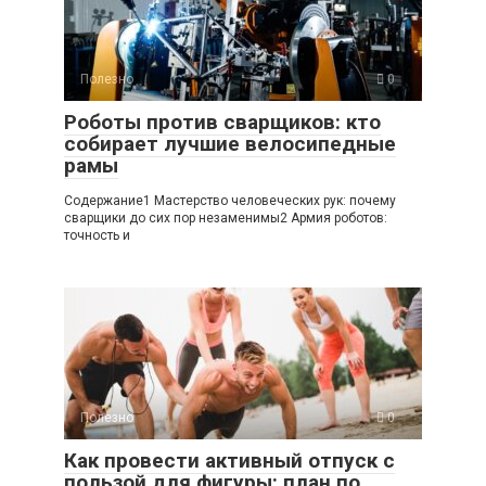
Полезно
0
Роботы против сварщиков: кто
собирает лучшие велосипедные
рамы
Содержание1 Мастерство человеческих рук: почему
сварщики до сих пор незаменимы2 Армия роботов:
точность и
Полезно
0
Как провести активный отпуск с
пользой для фигуры: план по