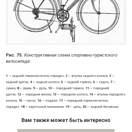
Рис. 75.
Конструктивная схема спортивно-туристского
велосипеда:
1
— задний переключатель передач;
2
— втулка заднего колеса;
3
—
задний щиток;
4
— заднее колесо;
5
— задний тормоз;
6
— седло;
7
—
сумка;
8
— рама;
9
— руль;
10
— передний тормоз;
11
— передний
щиток;
12
— передняя вилка;
13
— переднее колесо;
14
— втулка переднего
колеса;
15
— насос;
16
— педали;
17
— передний переключатель
передач;
18
— карточный механизм;
19
— цепь;
20
— задний багажник.
Вам также может быть интересно