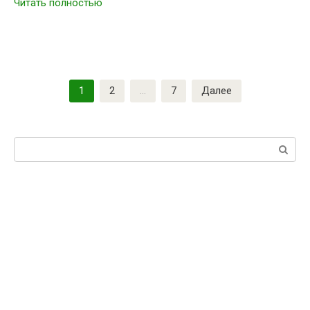
Читать полностью
Навигация
1
2
…
7
Далее
по
записям
Поиск: