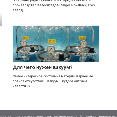
В Калининграде. Прошлись по городу и посетили
производство велосипедов Stinger, Novatrack, Foxx —
завод
Полезно
0
Для чего нужен вакуум?
Самое интересное состояние материи, вернее, её
полное отсутствие – вакуум – будоражит умы
известных
кие данные с использованием файлов cookie. Вы всегда можете отк