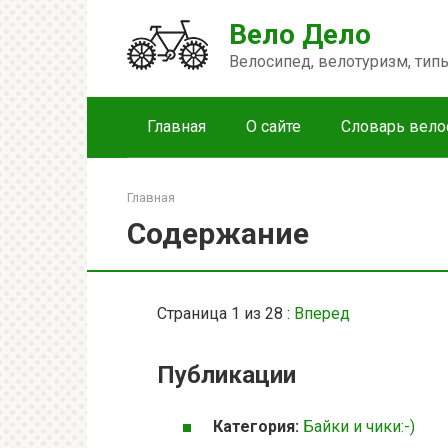
Перейти
Вело Дело
к
контенту
Велосипед, велотуризм, ти
Главная
О сайте
Словарь вело
Главная
Содержание
Страница 1 из 28 :
Вперед
Публикации
Категория:
Байки и чики:-)