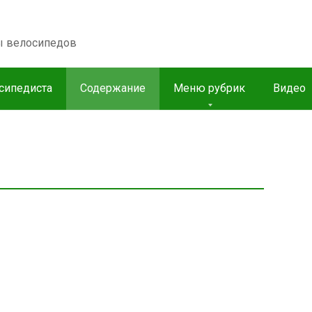
пы велосипедов
сипедиста
Содержание
Меню рубрик
Видео