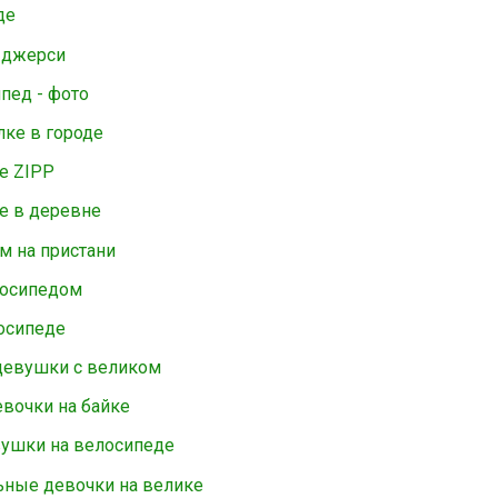
де
 джерси
пед - фото
ке в городе
е ZIPP
е в деревне
м на пристани
лосипедом
осипеде
девушки с великом
вочки на байке
вушки на велосипеде
ьные девочки на велике