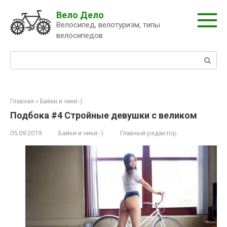
Перейти
Вело Дело
к
Велосипед, велотуризм, типы
контенту
велосипедов
Поиск:
Главная
»
Байки и чики:-)
Подбока #4 Стройные девушки с великом
05.09.2019
Байки и чики:-)
Главный редактор