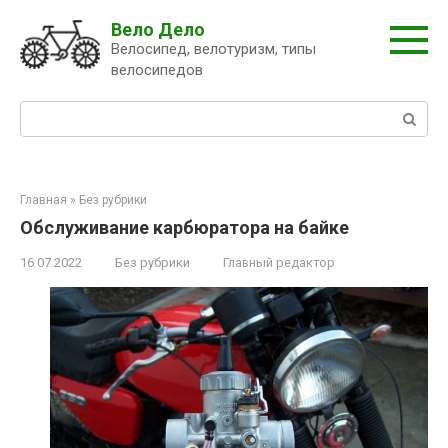
Перейти
Вело Дело
к
Велосипед, велотуризм, типы
контенту
велосипедов
Поиск:
Главная
»
Без рубрики
Обслуживание карбюратора на байке
16.07.2022
Без рубрики
Главный редактор