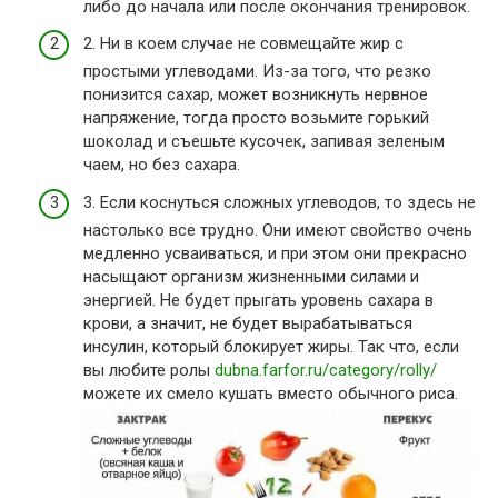
либо до начала или после окончания тренировок.
2. Ни в коем случае не совмещайте жир с
простыми углеводами. Из-за того, что резко
понизится сахар, может возникнуть нервное
напряжение, тогда просто возьмите горький
шоколад и съешьте кусочек, запивая зеленым
чаем, но без сахара.
3. Если коснуться сложных углеводов, то здесь не
настолько все трудно. Они имеют свойство очень
медленно усваиваться, и при этом они прекрасно
насыщают организм жизненными силами и
энергией. Не будет прыгать уровень сахара в
крови, а значит, не будет вырабатываться
инсулин, который блокирует жиры. Так что, если
вы любите ролы
dubna.farfor.ru/category/rolly/
можете их смело кушать вместо обычного риса.