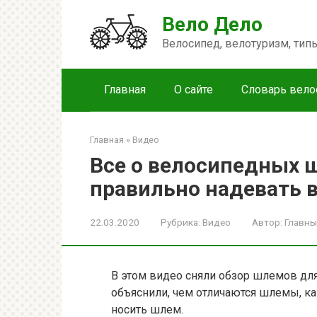
Перейти
Вело Дело
к
контенту
Велосипед, велотуризм, ти
Главная
О сайте
Словарь вело
Главная
»
Видео
Все о велосипедных ш
правильно надевать
22.03.2020
Рубрика:
Видео
Автор:
Главны
В этом видео сняли обзор шлемов для
объяснили, чем отличаются шлемы, к
носить шлем.