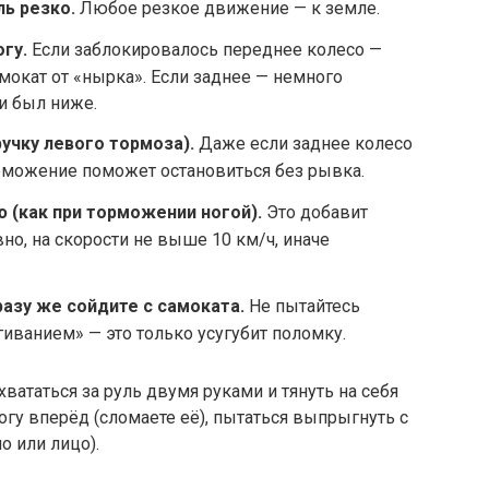
ль резко.
Любое резкое движение — к земле.
гу.
Если заблокировалось переднее колесо —
мокат от «нырка». Если заднее — немного
и был ниже.
учку левого тормоза).
Даже если заднее колесо
рможение поможет остановиться без рывка.
ю (как при торможении ногой).
Это добавит
вно, на скорости не выше 10 км/ч, иначе
азу же сойдите с самоката.
Не пытайтесь
ванием» — это только усугубит поломку.
хвататься за руль двумя руками и тянуть на себя
огу вперёд (сломаете её), пытаться выпрыгнуть с
о или лицо).