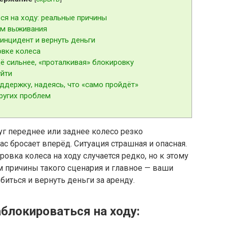
я на ходу: реальные причины
итм выживания
инцидент и вернуть деньги
овке колеса
 сильнее, «проталкивая» блокировку
уйти
держку, надеясь, что «само пройдёт»
ругих проблем
уг переднее или заднее колесо резко
ас бросает вперёд. Ситуация страшная и опасная.
овка колеса на ходу случается редко, но к этому
м причины такого сценария и главное — ваши
збиться и вернуть деньги за аренду.
блокироваться на ходу: