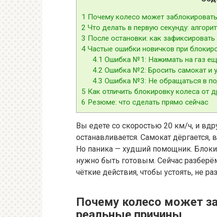
1
Почему колесо может заблокироватьс
2
Что делать в первую секунду: алгор
3
После остановки: как зафиксировать 
4
Частые ошибки новичков при блокир
4.1
Ошибка №1: Нажимать на газ ещё
4.2
Ошибка №2: Бросить самокат и 
4.3
Ошибка №3: Не обращаться в под
5
Как отличить блокировку колеса от д
6
Резюме: что сделать прямо сейчас
Вы едете со скоростью 20 км/ч, и вдр
останавливается. Самокат дёргается, в
Но паника — худший помощник. Блокир
нужно быть готовым. Сейчас разберё
чёткие действия, чтобы устоять, не ра
Почему колесо может за
реальные причины