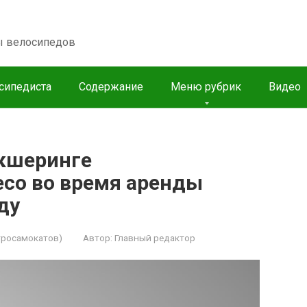
пы велосипедов
сипедиста
Содержание
Меню рубрик
Видео
икшеринге
есо во время аренды
ду
тросамокатов)
Автор:
Главный редактор