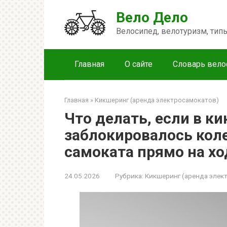
Перейти
Вело Дело
к
контенту
Велосипед, велотуризм, ти
Главная
О сайте
Словарь вело
Главная
»
Кикшеринг (аренда электросамокатов)
Что делать, если в к
заблокировалось кол
самоката прямо на хо
24.05.2026
Рубрика:
Кикшеринг (аренда элек