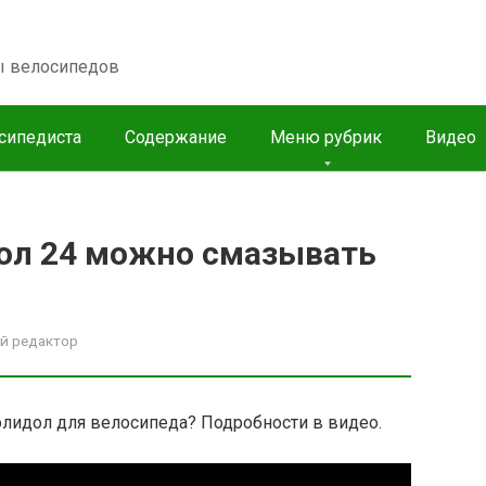
пы велосипедов
сипедиста
Содержание
Меню рубрик
Видео
тол 24 можно смазывать
й редактор
солидол для велосипеда? Подробности в видео.