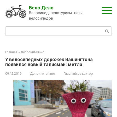
Перейти
Вело Дело
к
Велосипед, велотуризм, типы
контенту
велосипедов
Поиск:
Главная
»
Дополнительно
У велосипедных дорожек Вашингтона
появился новый талисман: метла
09.12.2019
Дополнительно
Главный редактор