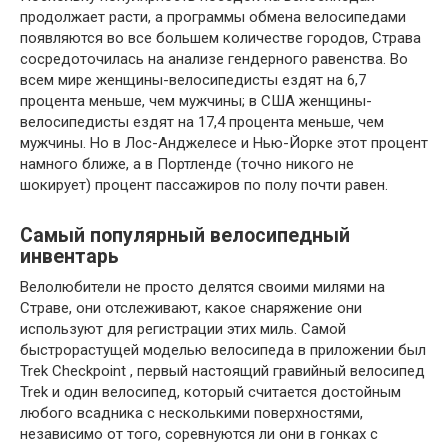
продолжает расти, а программы обмена велосипедами
появляются во все большем количестве городов, Страва
сосредоточилась на анализе гендерного равенства. Во
всем мире женщины-велосипедисты ездят на 6,7
процента меньше, чем мужчины; в США женщины-
велосипедисты ездят на 17,4 процента меньше, чем
мужчины. Но в Лос-Анджелесе и Нью-Йорке этот процент
намного ближе, а в Портленде (точно никого не
шокирует) процент пассажиров по полу почти равен.
Самый популярный велосипедный
инвентарь
Велолюбители не просто делятся своими милями на
Страве, они отслеживают, какое снаряжение они
используют для регистрации этих миль. Самой
быстрорастущей моделью велосипеда в приложении был
Trek Checkpoint , первый настоящий гравийный велосипед
Trek и один велосипед, который считается достойным
любого всадника с несколькими поверхностями,
независимо от того, соревнуются ли они в гонках с