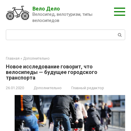
Перейти
Вело Дело
к
Велосипед, велотуризм, типы
контенту
велосипедов
Поиск:
Главная
»
Дополнительно
Новое исследование говорит, что
велосипеды — будущее городского
транспорта
26.01.2020
Дополнительно
Главный редактор