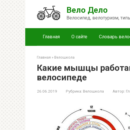
Перейти
Вело Дело
к
контенту
Велосипед, велотуризм, ти
Главная
О сайте
Словарь вело
Главная
»
Велошкола
Какие мышцы работаю
велосипеде
26.06.2019
Рубрика:
Велошкола
Автор:
Г