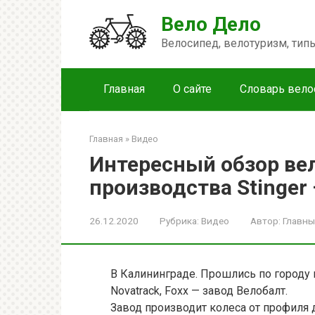
Перейти
Вело Дело
к
контенту
Велосипед, велотуризм, ти
Главная
О сайте
Словарь вело
Главная
»
Видео
Интересный обзор ве
производства Stinger
26.12.2020
Рубрика:
Видео
Автор:
Главны
В Калининграде. Прошлись по городу 
Novatrack, Foxx — завод Велобалт.
Завод производит колеса от профиля 