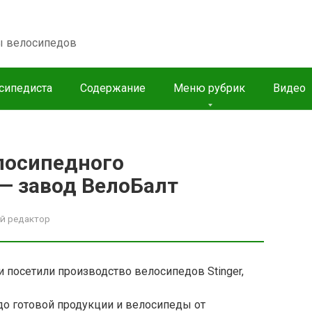
пы велосипедов
сипедиста
Содержание
Меню рубрик
Видео
лосипедного
 — завод ВелоБалт
й редактор
и посетили производство велосипедов Stinger,
до готовой продукции и велосипеды от