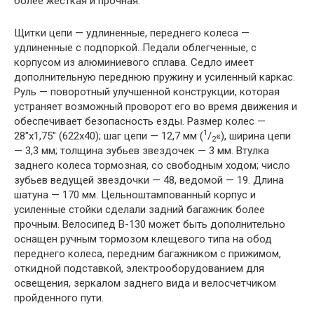
более жесткая и прочная.
Щитки цепи — удлиненные, переднего колеса —
удлиненные с подпоркой. Педали облегченные, с
корпусом из алюминиевого сплава. Седло имеет
дополнительную переднюю пружину и усиленный каркас.
Руль — поворотный улучшенной конструкции, которая
устраняет возможный проворот его во время движения и
обеспечивает безопасность езды. Размер колес —
1
28″х1,75″ (622х40); шаг цепи — 12,7 мм (
/
«), ширина цепи
2
— 3,3 мм; толщина зубьев звездочек — 3 мм. Втулка
заднего колеса тормозная, со свободным ходом; число
зубьев ведущей звездочки — 48, ведомой — 19. Длина
шатуна — 170 мм. Цельноштампованный корпус и
усиленные стойки сделали задний багажник более
прочным. Велосипед В-130 может быть дополнительно
оснащен ручным тормозом клещевого типа на обод
переднего колеса, передним багажником с прижимом,
откидной подставкой, электрооборудованием для
освещения, зеркалом заднего вида и велосчетчиком
пройденного пути.