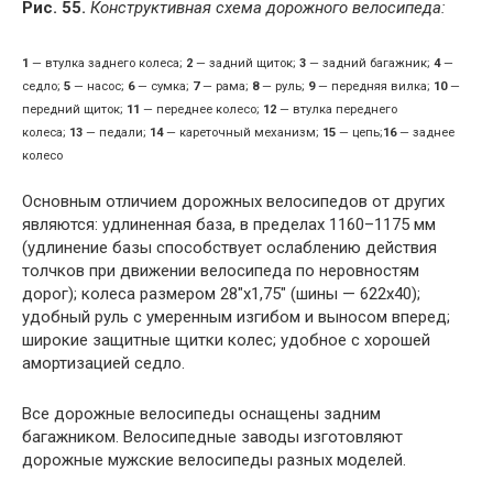
Рис. 55.
Конструктивная схема дорожного велосипеда:
1
— втулка заднего колеса;
2
— задний щиток;
3
— задний багажник;
4
—
седло;
5
— насос;
6
— сумка;
7
— рама;
8
— руль;
9
— передняя вилка;
10
—
передний щиток;
11
— переднее колесо;
12
— втулка переднего
колеса;
13
— педали;
14
— кареточный механизм;
15
— цепь;
16
— заднее
колесо
Основным отличием дорожных велосипедов от других
являются: удлиненная база, в пределах 1160–1175 мм
(удлинение базы способствует ослаблению действия
толчков при движении велосипеда по неровностям
дорог); колеса размером 28″х1,75″ (шины — 622х40);
удобный руль с умеренным изгибом и выносом вперед;
широкие защитные щитки колес; удобное с хорошей
амортизацией седло.
Все дорожные велосипеды оснащены задним
багажником. Велосипедные заводы изготовляют
дорожные мужские велосипеды разных моделей.