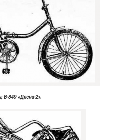
ед
В-849 «Десна-2».