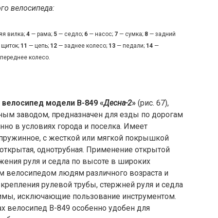
го велосипеда:
яя вилка;
4
— рама;
5
— седло;
6
— насос;
7
— сумка;
8
— задний
 щиток;
11
— цепь;
12
— заднее колесо;
13
— педали;
14
—
переднее колесо.
велосипед модели В-849 «
Десна-2
»
(рис. 67),
м заводом, предназначен для езды по дорогам
но в условиях города и поселка. Имеет
пружинное, с жесткой или мягкой покрышкой
 открытая, однотрубная. Применение открытой
жения руля и седла по высоте в широких
им велосипедом людям различного возраста и
 крепления рулевой трубы, стержней руля и седла
мы, исключающие пользование инструментом.
х велосипед В-849 особенно удобен для