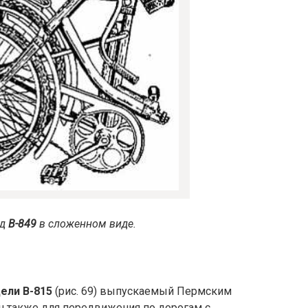
ед
В-849
в сложенном виде.
ели В-815
(рис. 69) выпускаемый Пермским
 также для передвижения по дорогам с