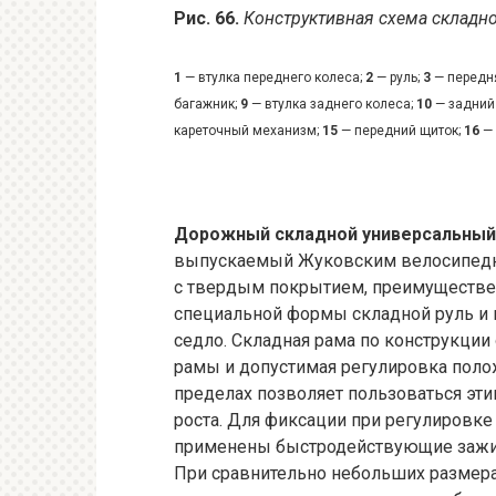
Рис. 66.
Конструктивная схема складно
1
— втулка переднего колеса;
2
— руль;
3
— передн
багажник;
9
— втулка заднего колеса;
10
— задний
кареточный механизм;
15
— передний щиток;
16
— 
Дорожный складной универсальный 
выпускаемый Жуковским велосипедны
с твердым покрытием, преимуществен
специальной формы складной руль и 
седло. Складная рама по конструкции
рамы и допустимая регулировка поло
пределах позволяет пользоваться эт
роста. Для фиксации при регулировке
применены быстродействующие зажи
При сравнительно небольших размера