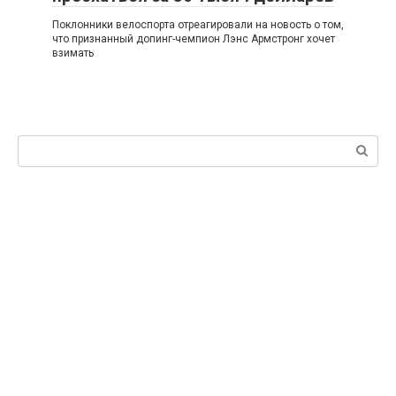
Поклонники велоспорта отреагировали на новость о том,
что признанный допинг-чемпион Лэнс Армстронг хочет
взимать
Поиск: