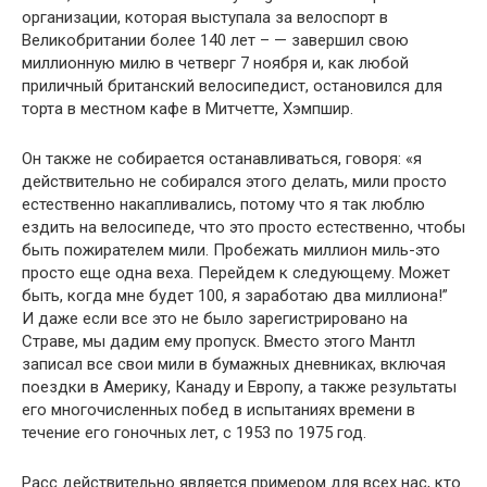
организации, которая выступала за велоспорт в
Великобритании более 140 лет – — завершил свою
миллионную милю в четверг 7 ноября и, как любой
приличный британский велосипедист, остановился для
торта в местном кафе в Митчетте, Хэмпшир.
Он также не собирается останавливаться, говоря: «я
действительно не собирался этого делать, мили просто
естественно накапливались, потому что я так люблю
ездить на велосипеде, что это просто естественно, чтобы
быть пожирателем мили. Пробежать миллион миль-это
просто еще одна веха. Перейдем к следующему. Может
быть, когда мне будет 100, я заработаю два миллиона!”
И даже если все это не было зарегистрировано на
Страве, мы дадим ему пропуск. Вместо этого Мантл
записал все свои мили в бумажных дневниках, включая
поездки в Америку, Канаду и Европу, а также результаты
его многочисленных побед в испытаниях времени в
течение его гоночных лет, с 1953 по 1975 год.
Расс действительно является примером для всех нас, кто