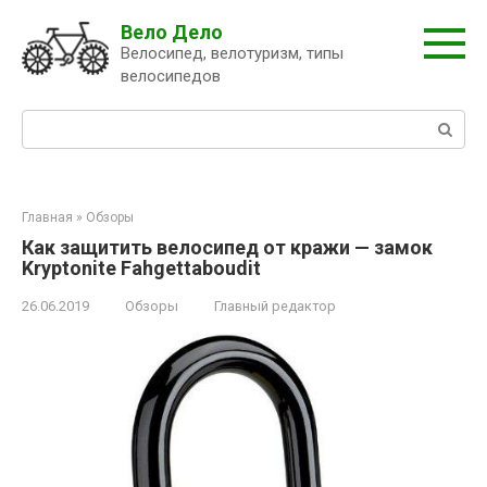
Перейти
Вело Дело
к
Велосипед, велотуризм, типы
контенту
велосипедов
Поиск:
Главная
»
Обзоры
Как защитить велосипед от кражи — замок
Kryptonite Fahgettaboudit
26.06.2019
Обзоры
Главный редактор