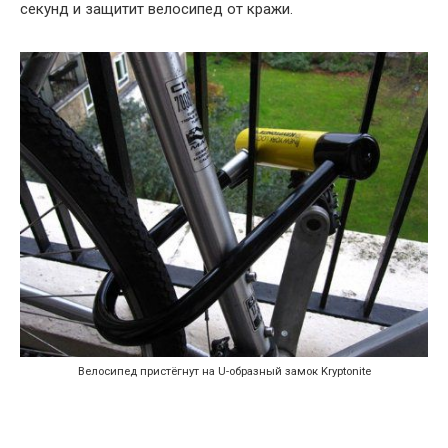
секунд и защитит велосипед от кражи.
Велосипед пристёгнут на U-образный замок Kryptonite