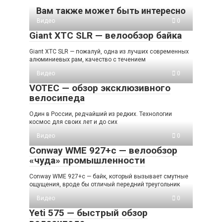
Вам также может быть интересно
Видео
0
Giant XTC SLR — велообзор байка
Giant XTC SLR — пожалуй, одна из лучших современных
алюминиевых рам, качество с течением
Видео
0
VOTEC — обзор эксклюзивного
велосипеда
Один в России, редчайший из редких. Технологии
космос для своих лет и до сих
Видео
0
Conway WME 927+c — велообзор
«чуда» промышленности
Conway WME 927+c — байк, который вызывает смутные
ощущения, вроде бы отличый передний треугольник
Видео
0
Yeti 575 — быстрый обзор