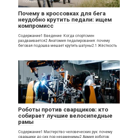
Полезно
0
Почему в кроссовках для бега
неудобно крутить педали: ищем
компромисс
Содержание1 Введение: Когда спортсмен
раздваивается2 Анатомия педалирования: почему
беговая подошва мешает крутить шатуны2.1 Жёсткость
Полезно
0
Роботы против сварщиков: кто
собирает лучшие велосипедные
рамы
Содержание1 Мастерство человеческих рук: почему
сварщики до сих пор незаменимы2 Армия роботов: