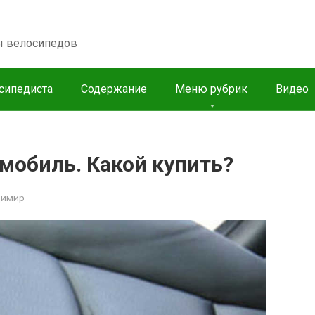
пы велосипедов
сипедиста
Содержание
Меню рубрик
Видео
мобиль. Какой купить?
димир