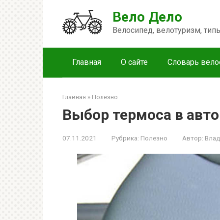
Перейти
Вело Дело
к
контенту
Велосипед, велотуризм, ти
Главная
О сайте
Словарь вело
Главная
»
Полезно
Выбор термоса в авто
07.11.2021
Рубрика:
Полезно
Автор:
Вла