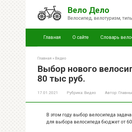
Перейти
Вело Дело
к
контенту
Велосипед, велотуризм, ти
Главная
О сайте
Словарь вело
Главная
»
Видео
Выбор нового велоси
80 тыс руб.
17.01.2021
Рубрика:
Видео
Автор:
Главны
В этом году выбор велосипеда задача
для выбора велосипеда бюджет от 600