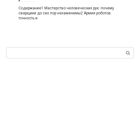
Содержание1 Мастерство человеческих рук: почему
сварщики до сих пор незаменимы2 Армия роботов:
точность и
Поиск: