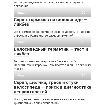
миграции подшипников (reset) вилки Lefty первого
поколения
Видео
0
Скрип тормозов на велосипеде —
ликбез
Итак тормоза на велосипеде скрипят довольно часто не
спроста и в большинстве случаев причиной
Видео
0
Велосипедный герметик — тест и
ликбез
Тест велосипедного герметика без каких либо
маркетинговых картинок… Мы просто взяли БУ покрышку
maxxis
Видео
0
Скрип, щелчки, треск и стуки
велосипеда — поиск и диагностика
неприятностей
Итак одна из самых тяжелых тем в велосервисе это
диагностика и поиск скрипов или