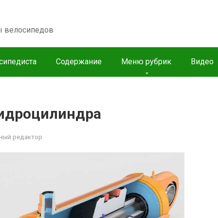
пы велосипедов
сипедиста
Содержание
Меню рубрик
Видео
гидроцилиндра
ный редактор