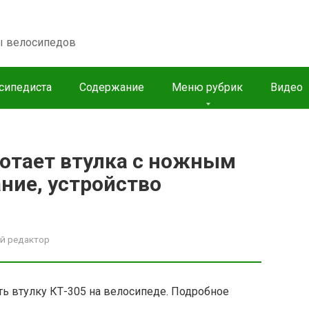
пы велосипедов
сипедиста
Содержание
Меню рубрик
Видео
ботает втулка с ножным
ние, устройство
й редактор
ь втулку КТ-305 на велосипеде. Подробное