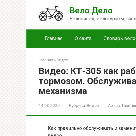
Перейти
Вело Дело
к
контенту
Велосипед, велотуризм, ти
Главная
О сайте
Словарь вело
Главная
»
Видео
Видео: КТ-305 как ра
тормозом. Обслужива
механизма
14.03.2020
Рубрика:
Видео
Автор:
Главны
Как правильно обслуживать и заменит
видео.