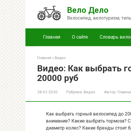
Перейти
Вело Дело
к
контенту
Велосипед, велотуризм, ти
Главная
О сайте
Словарь вело
Главная
»
Видео
Видео: Как выбрать 
20000 руб
28.02.2020
Рубрика:
Видео
Автор:
Главны
Как выбрать горный велосипед до 2000
внимание? Какие выбрать тормоза? С
диаметр колес? Какие бренды стоит бр