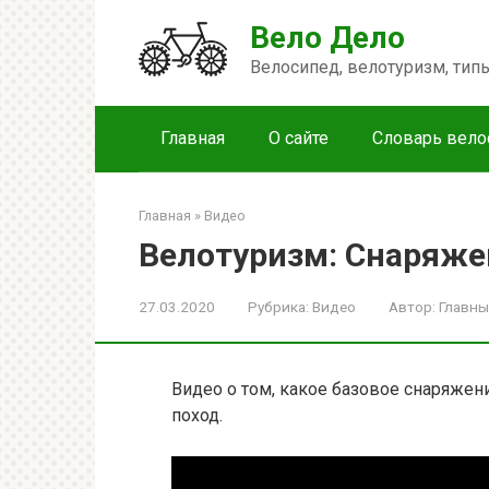
Перейти
Вело Дело
к
контенту
Велосипед, велотуризм, ти
Главная
О сайте
Словарь вело
Главная
»
Видео
Велотуризм: Снаряже
27.03.2020
Рубрика:
Видео
Автор:
Главны
Видео о том, какое базовое снаряжени
поход.