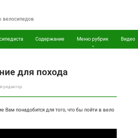
пы велосипедов
сипедиста
Содержание
Меню рубрик
Видео
ние для похода
й редактор
е Вам понадобится для того, что бы пойти в вело