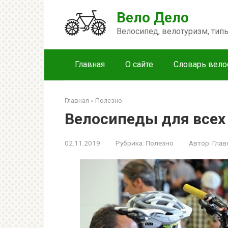
Перейти
Вело Дело
к
контенту
Велосипед, велотуризм, ти
Главная
О сайте
Словарь вело
Главная
»
Полезно
Велосипеды для всех
02.11.2019
Рубрика:
Полезно
Автор:
Глав