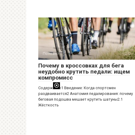
Полезно
0
Почему в кроссовках для бега
неудобно крутить педали: ищем
компромисс
Содержание1 Введение: Когда спортсмен
раздваивается2 Анатомия педалирования: почему
беговая подошва мешает крутить шатуны2.1
Жёсткость