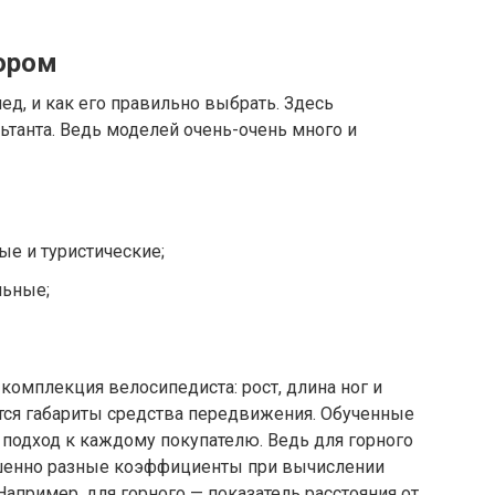
ором
ед, и как его правильно выбрать. Здесь
танта. Ведь моделей очень-очень много и
ые и туристические;
льные;
комплекция велосипедиста: рост, длина ног и
ются габариты средства передвижения. Обученные
одход к каждому покупателю. Ведь для горного
ршенно разные коэффициенты при вычислении
апример, для горного — показатель расстояния от