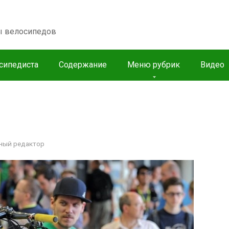
пы велосипедов
сипедиста
Содержание
Меню рубрик
Видео
ный редактор