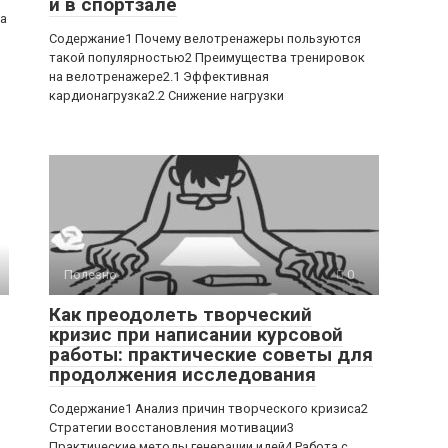
и в спортзале
ра
Содержание1 Почему велотренажеры пользуются
такой популярностью2 Преимущества тренировок
на велотренажере2.1 Эффективная
кардионагрузка2.2 Снижение нагрузки
Полезно
0
Как преодолеть творческий
кризис при написании курсовой
работы: практические советы для
продолжения исследования
Содержание1 Анализ причин творческого кризиса2
Стратегии восстановления мотивации3
Практические методы генерации идей4 Работа с