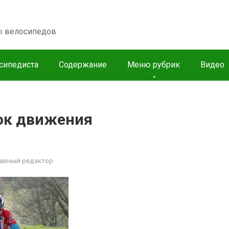
пы велосипедов
сипедиста
Содержание
Меню рубрик
Видео
ок движения
лавный редактор