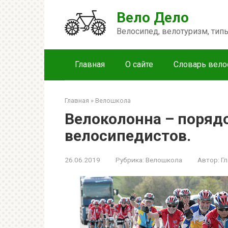
Перейти
Вело Дело
к
контенту
Велосипед, велотуризм, ти
Главная
О сайте
Словарь вело
Главная
»
Велошкола
Велоколонна – поряд
велосипедистов.
26.06.2019
Рубрика:
Велошкола
Автор:
Г