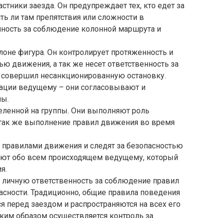
стники заезда. Он предупреждает тех, кто едет за
сть ли там препятствия или сложности в
нность за соблюдение колонной маршрута и
оне фигура. Он контролирует протяженность и
ью движения, а так же несет ответственность за
то совершил несанкционированную остановку.
ации ведущему – они согласовывают и
ны.
еленной на группы. Они выполняют роль
а так же выполнение правил движения во время
правилами движения и следят за безопасностью
ают обо всем происходящем ведущему, который
я.
т личную ответственность за соблюдение правил
асности. Традиционно, общие правила поведения
 перед заездом и распространяются на всех его
аким образом осуществляется контроль за