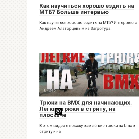
Как научиться хорошо ездить на
МТБ? Больше интервью
Как научиться хорошо ездить на МТБ? Интервью с
Андреем Алаторцевым из Загротура.
Видео
0
Трюки на BMX для начинающих.
Лёгкие трюки в стриту, на
плоскаче
В этом видео я покажу вам лёгкие трюки на bmx в
стриту и на