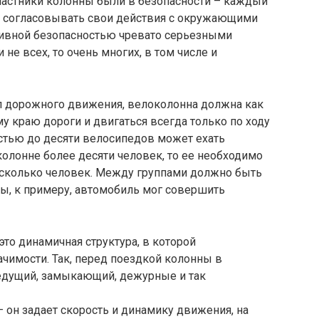
участники колонны были в безопасности – каждый
и согласовывать свои действия с окружающими
ивной безопасностью чревато серьезными
не всех, то очень многих, в том числе и
л дорожного движения, велоколонна должна как
 краю дороги и двигаться всегда только по ходу
стью до десяти велосипедов может ехать
колонне более десяти человек, то ее необходимо
есколько человек. Между группами должно быть
обы, к примеру, автомобиль мог совершить
это динамичная структура, в которой
чимости. Так, перед поездкой колонны в
едущий, замыкающий, дежурные и так
 он задает скорость и динамику движения, на