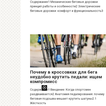
Содержание1 Механические беговые дорожки:
принцип работы и особенности2 Электрические
беговые дорожки: комфорт и функциональность3
Полезно
0
Почему в кроссовках для бега
неудобно крутить педали: ищем
компромисс
Содержание1 Введение: Когда спортсмен
раздваивается2 Анатомия педалирования: почему
беговая подошва мешает крутить шатуны2.1
Жёсткость