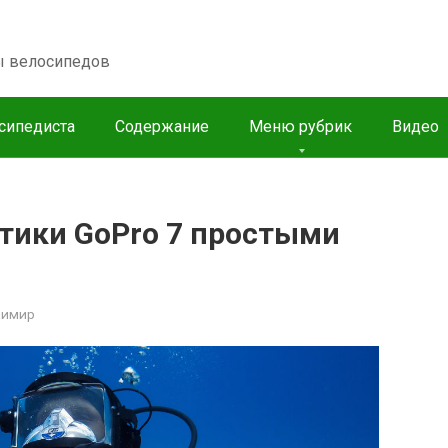
пы велосипедов
сипедиста
Содержание
Меню рубрик
Видео
тики GoPro 7 простыми
димир