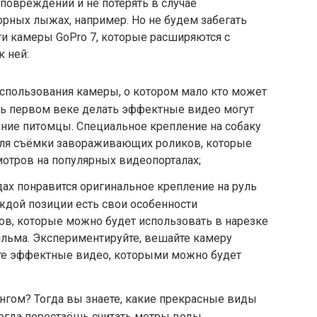
 повреждений и не потерять в случае
горных лыжах, например. Но не будем забегать
и камеры GoPro 7, которые расширяются с
 ней:
спользования камеры, о котором мало кто может
ть первом веке делать эффектные видео могут
шние питомцы. Специальное крепление на собаку
для съёмки завораживающих роликов, которые
отров на популярных видеопорталах;
ах понравится оригинальное крепление на руль
аждой позиции есть свои особенности
ов, которые можно будет использовать в нарезке
ильма. Экспериментируйте, вешайте камеру
те эффектные видео, которыми можно будет
нгом? Тогда вы знаете, какие прекрасные виды
огда перестаёшь считать метры воды,