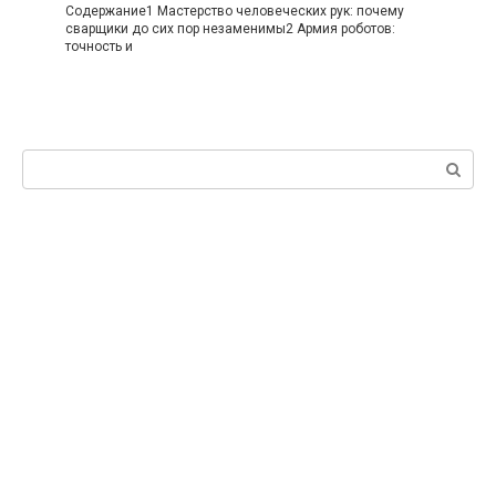
Содержание1 Мастерство человеческих рук: почему
сварщики до сих пор незаменимы2 Армия роботов:
точность и
Поиск: