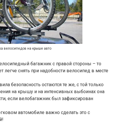
ка велосипедов на крыше авто
лосипедный багажник с правой стороны – то
ет легче снять при надобности велосипед в месте
ила безопасность остаются те же, с той только
ления на крышу и на интенсивных выбоинах она
ти, если велобагажник был зафиксирован
егковом автомобиле важно сделать это с
й!