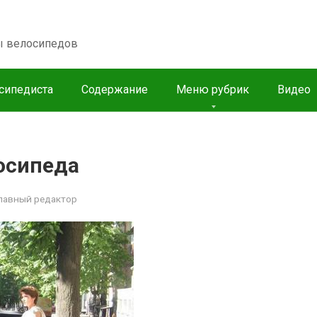
пы велосипедов
сипедиста
Содержание
Меню рубрик
Видео
осипеда
лавный редактор