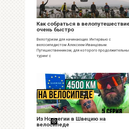
Видео
0
Как собраться в велопутешестви
очень быстро
Велотуризм для начинающих. Интервью с
велосипедистом Алексеем Иванцовым.
Путешественником, для которого продолжительны
туринг с
Видео
0
Из Норвегии в Швецию на
велосипеде