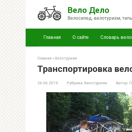
Перейти
Вело Дело
к
контенту
Велосипед, велотуризм, ти
Главная
О сайте
Словарь вело
Главная
»
Велотуризм
Транспортировка вел
26.06.2019
Рубрика:
Велотуризм
Автор:
Г