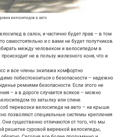
ровка велосипедов в авто
елосипед в салон, и частично будет прав – в том
то самостоятельно и с вами не будет попутчиков.
выбирать между человеком и велосипедом в
происходит не в пользу железного коня, что и
сс и все члены экипажа комфортно
ходимо побеспокоиться о безопасности – надежно
денье ремнями безопасности. Если этого не
ния – а в дороге случается всякое – можно
велосипедом по затылку или спине.
об перевозки велосипеда на авто – на крыше.
сно позволяют специальные системы крепления
 Они существенно отличаются от того, что мы
ой решетке суровой веревкой велосипеды,
 обратно. Сегодня все более продуманно и