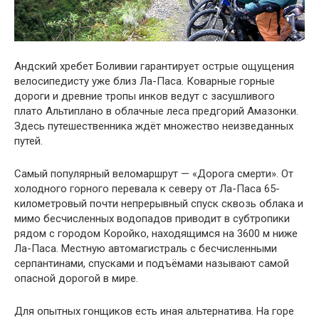
Андский хребет Боливии гарантирует острые ощущения
велосипедисту уже близ Ла-Паса. Коварные горные
дороги и древние тропы инков ведут с засушливого
плато Альтиплано в облачные леса предгорий Амазонки.
Здесь путешественника ждёт множество неизведанных
путей.
Самый популярный веломаршрут — «Дорога смерти». От
холодного горного перевала к северу от Ла-Паса 65-
километровый почти непрерывный спуск сквозь облака и
мимо бесчисленных водопадов приводит в субтропики
рядом с городом Коройко, находящимся на 3600 м ниже
Ла-Паса. Местную автомагистраль с бесчисленными
серпантинами, спусками и подъёмами называют самой
опасной дорогой в мире.
Для опытных гонщиков есть иная альтернатива. На горе