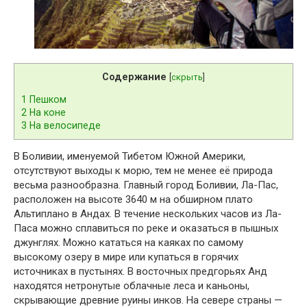
Содержание
[
скрыть
]
1
Пешком
2
На коне
3
На велосипеде
В Боливии, именуемой Тибетом Южной Америки,
отсутствуют выходы к морю, тем не менее её природа
весьма разнообразна. Главный город Боливии, Ла-Пас,
расположен на высоте 3640 м на обширном плато
Альтиплано в Андах. В течение нескольких часов из Ла-
Паса можно сплавиться по реке и оказаться в пышных
джунглях. Можно кататься на каяках по самому
высокому озеру в мире или купаться в горячих
источниках в пустынях. В восточных предгорьях Анд
находятся нетронутые облачные леса и каньоны,
скрывающие древние руины инков. На севере страны —