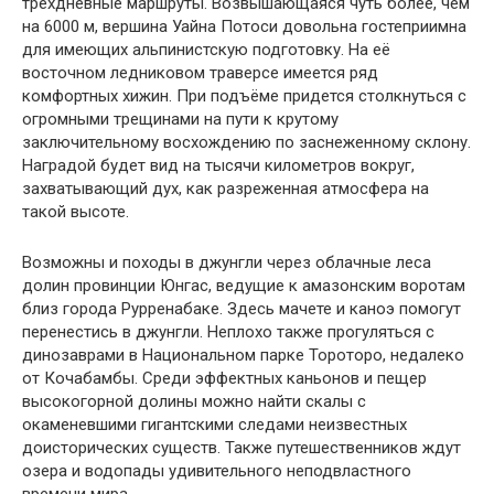
трехдневные маршруты. Возвышающаяся чуть более, чем
на 6000 м, вершина Уайна Потоси довольна гостеприимна
для имеющих альпинистскую подготовку. На её
восточном ледниковом траверсе имеется ряд
комфортных хижин. При подъёме придется столкнуться с
огромными трещинами на пути к крутому
заключительному восхождению по заснеженному склону.
Наградой будет вид на тысячи километров вокруг,
захватывающий дух, как разреженная атмосфера на
такой высоте.
Возможны и походы в джунгли через облачные леса
долин провинции Юнгас, ведущие к амазонским воротам
близ города Рурренабаке. Здесь мачете и каноэ помогут
перенестись в джунгли. Неплохо также прогуляться с
динозаврами в Национальном парке Тороторо, недалеко
от Кочабамбы. Среди эффектных каньонов и пещер
высокогорной долины можно найти скалы с
окаменевшими гигантскими следами неизвестных
доисторических существ. Также путешественников ждут
озера и водопады удивительного неподвластного
времени мира.