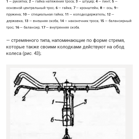
1
— рукоятка;
2
— гайка натяжения троса;
3
— штуцер;
4
— пинт;
5
—
основной центральный трос;
6
— гайка;
7
— кронштейн;
8
— ось;
9
—
пружина;
10
— специальная гайка;
11
— колодкодержатель;
12
—
державка;
13
— внешняя скоба;
14
— наконечник троса;
15
— балансирный
трос;
16
— балансир;
17
— внутренняя скоба.
— стремянного типа, напоминающие по форме стремя,
которые также своими колодками действуют на обод
колеса (рис. 43);