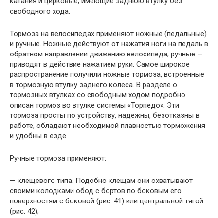
катания и цирковые, имеющие заднюю втулку без
свободного хода.
Тормоза на велосипедах применяют ножные (педальные)
и ручные. Ножные действуют от нажатия ноги на педаль в
обратном направлении движению велосипеда, ручные —
приводят в действие нажатием руки. Самое широкое
распространение получили ножные тормоза, встроенные
в тормозную втулку заднего колеса. В разделе о
тормозных втулках со свободным ходом подробно
описан тормоз во втулке системы «Торпедо». Эти
тормоза просты по устройству, надежны, безотказны в
работе, обладают необходимой плавностью торможения
и удобны в езде.
Ручные тормоза применяют:
— клещевого типа. Подобно клещам они охватывают
своими колодками обод с бортов по боковым его
поверхностям с боковой (рис. 41) или центральной тягой
(рис. 42);