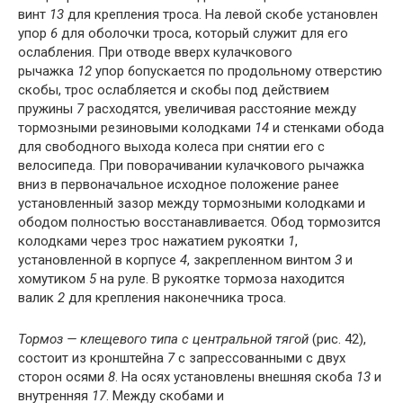
винт
13
для крепления троса. На левой скобе установлен
упор
6
для оболочки троса, который служит для его
ослабления. При отводе вверх кулачкового
рычажка
12
упор
6
опускается по продольному отверстию
скобы, трос ослабляется и скобы под действием
пружины
7
расходятся, увеличивая расстояние между
тормозными резиновыми колодками
14
и стенками обода
для свободного выхода колеса при снятии его с
велосипеда. При поворачивании кулачкового рычажка
вниз в первоначальное исходное положение ранее
установленный зазор между тормозными колодками и
ободом полностью восстанавливается. Обод тормозится
колодками через трос нажатием рукоятки
1
,
установленной в корпусе
4
, закрепленном винтом
3
и
хомутиком
5
на руле. В рукоятке тормоза находится
валик
2
для крепления наконечника троса.
Тормоз — клещевого типа с центральной тягой
(рис. 42),
состоит из кронштейна
7
с запрессованными с двух
сторон осями
8
. На осях установлены внешняя скоба
13
и
внутренняя
17
. Между скобами и