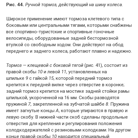
Рис. 44.
Ручной тормоз, действующий на шину колеса.
Широкое применение имеют тормоза клетевого типа с
боковыми или центральными тягами, которыми снабжены
все спортивно-туристские и спортивные гоночные
велосипеды, оборудованные задней бестормозной
втулкой со свободным ходом. Они действуют на обод
переднего и заднего колеса, работают плавно и надежно.
Тормоз — клещевой с боковой тягой
(рис. 41), состоит из
правой скобы
10
и левой
11
, установленных на
шпильке
9
с гайкой
15
, которой передний тормоз
крепится к передней вилке через отверстие в коронке;
задний тормоз крепится на мостике задней стойки рамы
шпилькой, укороченной на 16 мм. Скобы разводятся
пружиной
7
, закрепленной на зубчатой шайбе
8
. Пружина
имеет загнутые концы
А
, которые упираются в правую и
левую скобу. В нижней части скоб сделаны продольные
отверстия для крепления и регулирования положения
колодкодержателей с резиновыми колодками. На другом
конце правой скобы
10
находится специальный