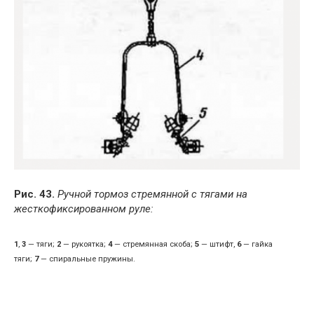
Рис. 43.
Ручной тормоз стремянной с тягами на
жесткофиксированном руле:
1
,
3
— тяги;
2
— рукоятка;
4
— стремянная скоба;
5
— штифт,
6
— гайка
тяги;
7
— спиральные пружины.