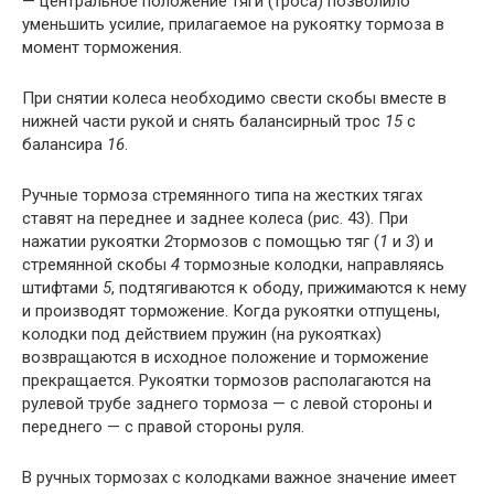
— центральное положение тяги (троса) позволило
уменьшить усилие, прилагаемое на рукоятку тормоза в
момент торможения.
При снятии колеса необходимо свести скобы вместе в
нижней части рукой и снять балансирный трос
15
с
балансира
16
.
Ручные тормоза стремянного типа на жестких тягах
ставят на переднее и заднее колеса (рис. 43). При
нажатии рукоятки
2
тормозов с помощью тяг (
1
и
3
) и
стремянной скобы
4
тормозные колодки, направляясь
штифтами
5
, подтягиваются к ободу, прижимаются к нему
и производят торможение. Когда рукоятки отпущены,
колодки под действием пружин (на рукоятках)
возвращаются в исходное положение и торможение
прекращается. Рукоятки тормозов располагаются на
рулевой трубе заднего тормоза — с левой стороны и
переднего — с правой стороны руля.
В ручных тормозах с колодками важное значение имеет