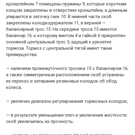
кронштейном
7
помещены пружины
9
, которые коротким
концом закреплены в отверстиях кронштейна, а длинным
упираются в заточку гаек
10
. В нижней части скоб
закреплены колодкодержатели
11
, в верхней —
балансирный трос
15
. На середине троса
15
имеется
балансир
16
, к которому винтом
4
и гайкой
6
прикреплен
основной центральный трос
5
, идущий к рукоятке
тормоза. Тормоз с центральной тягой имеет такие
преимущества:
— наличием промежуточного тросика
15
с балансиром
16
,
а также симметричным расположением скоб устранены
их перекос и затирание резиновых колодок об обод
колеса;
— увеличен диапазон регулирования тормозных колодок;
— в результате уменьшения плеч и увеличения жесткости
скоб увеличилась их прочность;