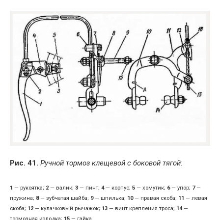
Рис. 41.
Ручной тормоз клещевой с боковой тягой:
1
— рукоятка;
2
— валик;
3
— пинт;
4
— корпус;
5
— хомутик;
6
— упор;
7
—
пружина;
8
— зубчатая шайба;
9
— шпилька;
10
— правая скоба;
11
— левая
скоба;
12
— кулачковый рычажок;
13
— винт крепления троса;
14
—
тормозная колодка;
15
— гайка