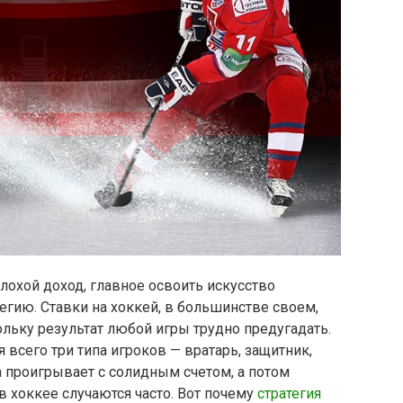
лохой доход, главное освоить искусство
егию. Ставки на хоккей, в большинстве своем,
ьку результат любой игры трудно предугадать.
 всего три типа игроков — вратарь, защитник,
 проигрывает с солидным счетом, а потом
 хоккее случаются часто. Вот почему
стратегия