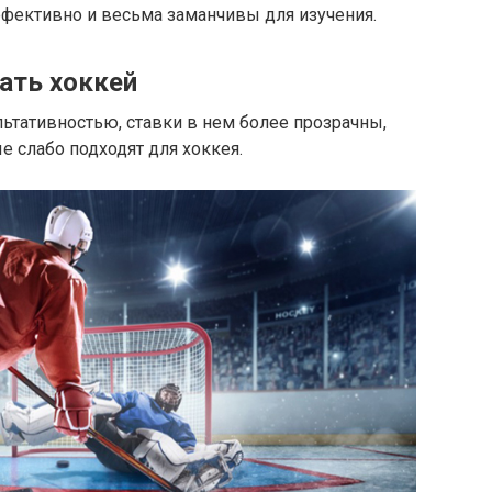
фективно и весьма заманчивы для изучения.
ать хоккей
ьтативностью, ставки в нем более прозрачны,
 слабо подходят для хоккея.