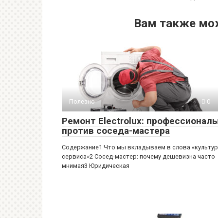
Вам также мо
Полезно
0
Ремонт Electrolux: профессионал
против соседа-мастера
Содержание1 Что мы вкладываем в слова «культу
сервиса»2 Сосед-мастер: почему дешевизна часто
мнимая3 Юридическая