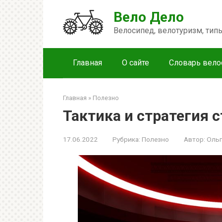
Перейти
Вело Дело
к
контенту
Велосипед, велотуризм, ти
Главная
О сайте
Словарь вело
Главная
»
Полезно
Тактика и стратегия с
17.06.2022
Рубрика:
Полезно
Автор:
Ольг