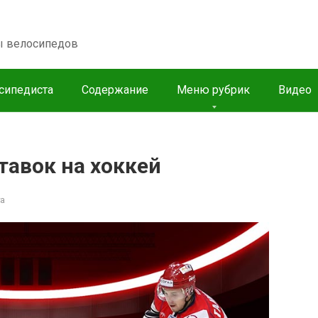
пы велосипедов
сипедиста
Содержание
Меню рубрик
Видео
тавок на хоккей
а