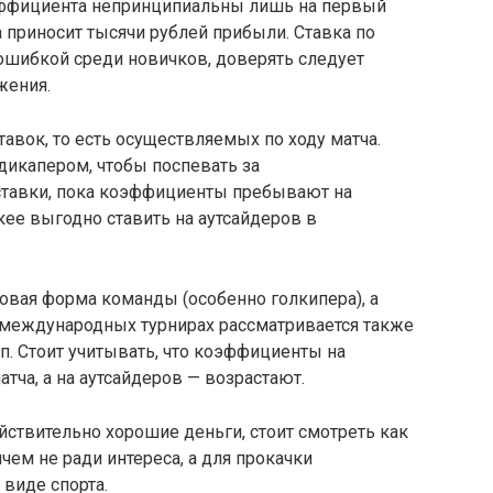
оэффициента непринципиальны лишь на первый
а приносит тысячи рублей прибыли. Ставка по
ошибкой среди новичков, доверять следует
жения.
авок, то есть осуществляемых по ходу матча.
икапером, чтобы поспевать за
ставки, пока коэффициенты пребывают на
кее выгодно ставить на аутсайдеров в
овая форма команды (особенно голкипера), а
а международных турнирах рассматривается также
п. Стоит учитывать, что коэффициенты на
тча, а на аутсайдеров — возрастают.
йствительно хорошие деньги, стоит смотреть как
ем не ради интереса, а для прокачки
 виде спорта.