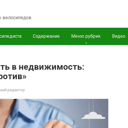
пы велосипедов
сипедиста
Содержание
Меню рубрик
Видео
ать в недвижимость:
ротив»
ный редактор