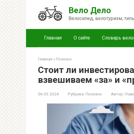
Перейти
Вело Дело
к
контенту
Велосипед, велотуризм, ти
Главная
О сайте
Словарь вело
Главная
»
Полезно
Стоит ли инвестиров
взвешиваем «за» и «п
06.05.2024
Рубрика:
Полезно
Автор:
Глав