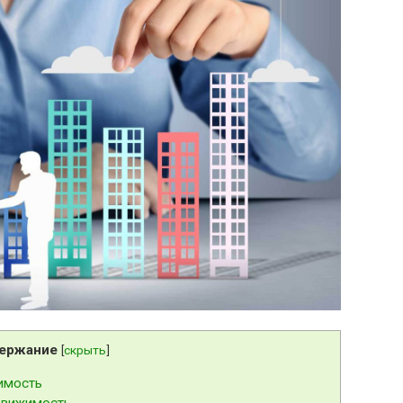
ержание
[
скрыть
]
имость
движимость