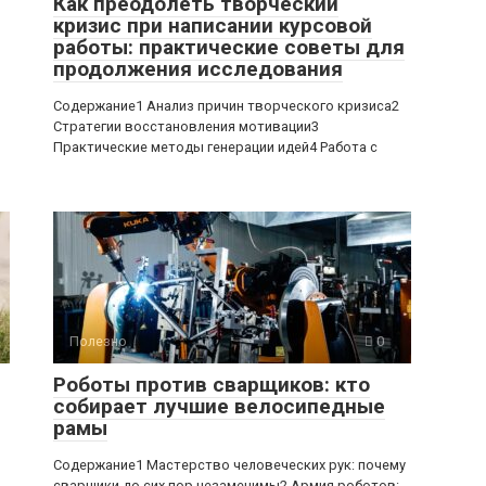
Как преодолеть творческий
кризис при написании курсовой
работы: практические советы для
продолжения исследования
Содержание1 Анализ причин творческого кризиса2
Стратегии восстановления мотивации3
Практические методы генерации идей4 Работа с
Полезно
0
Роботы против сварщиков: кто
собирает лучшие велосипедные
рамы
Содержание1 Мастерство человеческих рук: почему
сварщики до сих пор незаменимы2 Армия роботов: