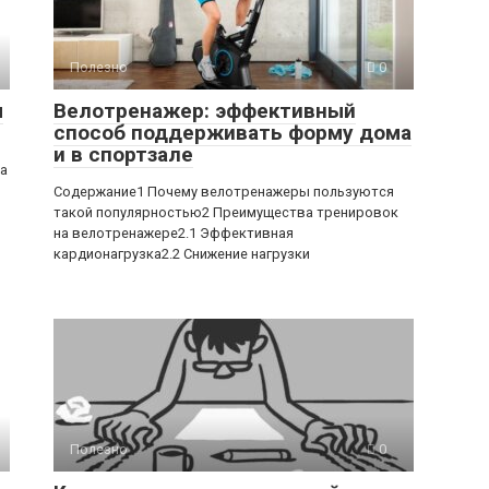
Полезно
0
ы
Велотренажер: эффективный
способ поддерживать форму дома
и в спортзале
ра
Содержание1 Почему велотренажеры пользуются
такой популярностью2 Преимущества тренировок
на велотренажере2.1 Эффективная
кардионагрузка2.2 Снижение нагрузки
Полезно
0