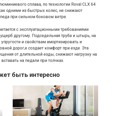
люминиевого сплава, по технологии Roval CLX 64
 как одними из быстрых колес, не снижают
ипеда при сильном боковом ветре.
четается с эксплуатационными требованиями
 ущерб другому. Подседельная труба и штырь, на
й упругости и свойствам амортизировать и
овной дорог,е создает комфорт при езде. Эта
ущения от длительной езды, снижают нагрузку на
е вставать на педали при толчках.
жет быть интересно