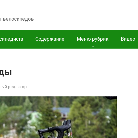
пы велосипедов
сипедиста
Содержание
Меню рубрик
Видео
еды
ный редактор