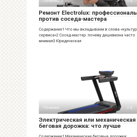
Полезно
0
Ремонт Electrolux: профессионал
против соседа-мастера
Содержание1 Что мы вкладываем в слова «культу
сервиса»2 Сосед-мастер: почему дешевизна часто
мнимая3 Юридическая
Полезно
0
Электрическая или механическая
беговая дорожка: что лучше
Содержание1 Механические беговые дорожки: