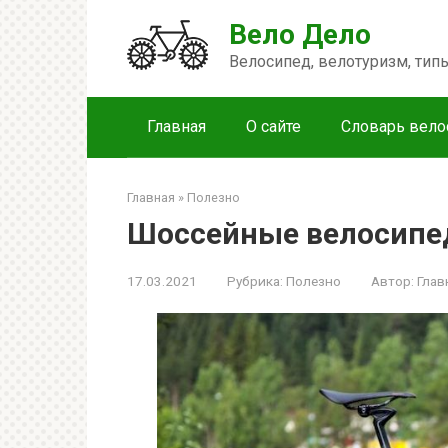
Перейти
Вело Дело
к
контенту
Велосипед, велотуризм, ти
Главная
О сайте
Словарь вело
Главная
»
Полезно
Шоссейные велосип
17.03.2021
Рубрика:
Полезно
Автор:
Глав