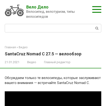
Перейти
Вело Дело
к
Велосипед, велотуризм, типы
контенту
велосипедов
Поиск:
Главная
»
Видео
SantaCruz Nomad C 27.5 — велообзор
21.01.2021
Видео
Главный редактор
Обсуждаем только те велосипеды, которые заслуживают
вашего внимания — встречайте SantaCruz Nomad C.