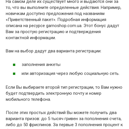
На самом деле их существует много и выдаются они за
то, что вы выполните определенные действия. Например,
новичкам доступно предложения под названиям
«Приветственный пакет». Подробная информация
описана на ресурсе garnoshop.com.ua. Этот бонус дадут
Вам за простую регистрацию и подтверждения
контактной информации.
Вам на выбор дадут два варианта регистрации:
заполнения анкеты
или авторизация через любую социальную сеть.
Если Вы выбираете второй тип регистрации, то Вам нужно
будет подтвердить электронную почту и номер
мобильного телефона.
После этих простых действий Вы можете получить два
варианта призов: до 5 тысяч гривен за пополнения счета,
либо до 50 фриспинов. За первые 3 пополнения процент к