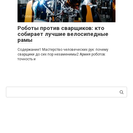
Полезно
0
Роботы против сварщиков: кто
собирает лучшие велосипедные
рамы
Содержание1 Мастерство человеческих рук: почему
сварщики до сих пор незаменимы2 Армия роботов:
точность и
Поиск: