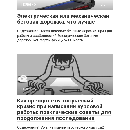
Полезно
0
Электрическая или механическая
беговая дорожка: что лучше
Содержание1 Механические беговые дорожки: принцип
работы и особенности2 Электрические беговые
дорожки: комфорт и функциональность3
Полезно
0
Как преодолеть творческий
кризис при написании курсовой
работы: практические советы для
продолжения исследования
Содержание1 Анализ причин творческого кризиса2