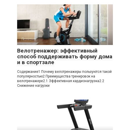
Полезно
0
Велотренажер: эффективный
способ поддерживать форму дома
и в спортзале
Содержание1 Почему велотренажеры пользуются такой
популярностью2 Преимущества тренировок на
велотренажере2.1 Эффективная кардионагрузка2.2
Снижение нагрузки