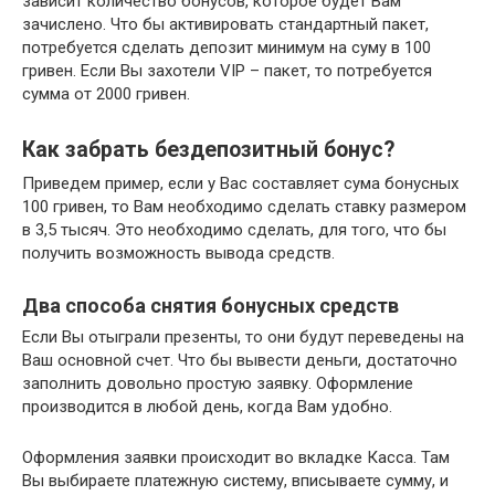
зависит количество бонусов, которое будет Вам
зачислено. Что бы активировать стандартный пакет,
потребуется сделать депозит минимум на суму в 100
гривен. Если Вы захотели VIP – пакет, то потребуется
сумма от 2000 гривен.
Как забрать бездепозитный бонус?
Приведем пример, если у Вас составляет сума бонусных
100 гривен, то Вам необходимо сделать ставку размером
в 3,5 тысяч. Это необходимо сделать, для того, что бы
получить возможность вывода средств.
Два способа снятия бонусных средств
Если Вы отыграли презенты, то они будут переведены на
Ваш основной счет. Что бы вывести деньги, достаточно
заполнить довольно простую заявку. Оформление
производится в любой день, когда Вам удобно.
Оформления заявки происходит во вкладке Касса. Там
Вы выбираете платежную систему, вписываете сумму, и