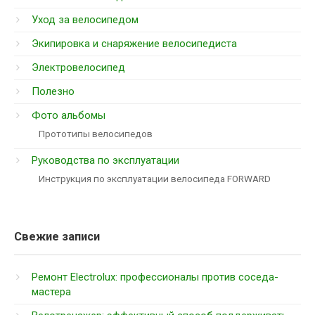
Уход за велосипедом
Экипировка и снаряжение велосипедиста
Электровелосипед
Полезно
Фото альбомы
Прототипы велосипедов
Руководства по эксплуатации
Инструкция по эксплуатации велосипеда FORWARD
Свежие записи
Ремонт Electrolux: профессионалы против соседа-
мастера