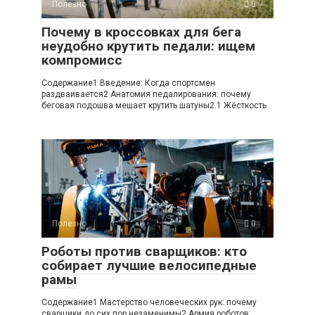
Полезно
0
Почему в кроссовках для бега
неудобно крутить педали: ищем
компромисс
Содержание1 Введение: Когда спортсмен
раздваивается2 Анатомия педалирования: почему
беговая подошва мешает крутить шатуны2.1 Жёсткость
Полезно
0
Роботы против сварщиков: кто
собирает лучшие велосипедные
рамы
Содержание1 Мастерство человеческих рук: почему
сварщики до сих пор незаменимы2 Армия роботов: