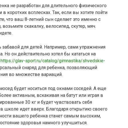
нка не разработан для длительного физического
в коротких всплесках. Так, если вы хотите пойти
те, что ваш 8-летний сын сделает это именно с
 возьмите скакалку, велосипед, скутер, мяч.
идете.
забавой для детей. Например, сами упражнения
. Но он действительно хотел бы кататься на
у
https://glav-sport.ru/catalog/gimnastika/shvedskie-
рсальный снаряд для ребенка, позволяющий
ения во множестве вариаций.
осед будет носиться под окнами соседей. А еще
олее активным, вскакивая на батут или играя в
ированные 30 кг и будет чувствовать себя
я в школе идет вверх. Благодаря открытию своего
вности вашего ребенка станет самым высоким,
состояние здоровья намного улучшиться.