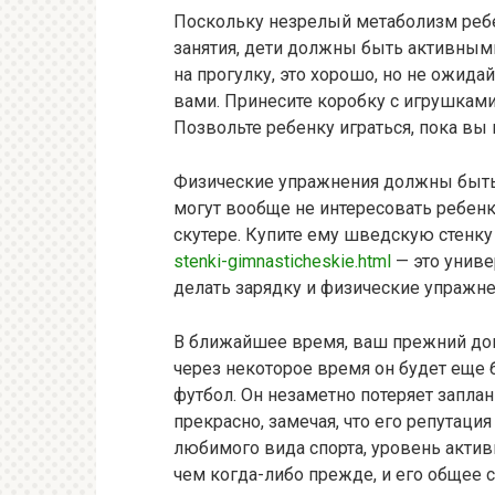
Поскольку незрелый метаболизм ребе
занятия, дети должны быть активными 
на прогулку, это хорошо, но не ожидай
вами. Принесите коробку с игрушками,
Позвольте ребенку играться, пока вы 
Физические упражнения должны быть 
могут вообще не интересовать ребенка
скутере. Купите ему шведскую стенк
stenki-gimnasticheskie.html
— это униве
делать зарядку и физические упражн
В ближайшее время, ваш прежний дом
через некоторое время он будет еще б
футбол. Он незаметно потеряет заплан
прекрасно, замечая, что его репутаци
любимого вида спорта, уровень акти
чем когда-либо прежде, и его общее 