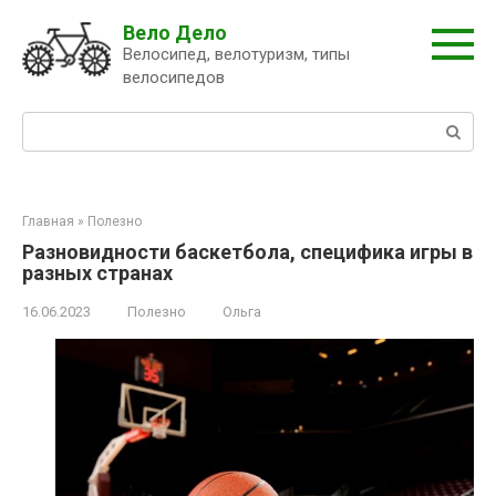
Перейти
Вело Дело
к
Велосипед, велотуризм, типы
контенту
велосипедов
Поиск:
Главная
»
Полезно
Разновидности баскетбола, специфика игры в
разных странах
16.06.2023
Полезно
Ольга