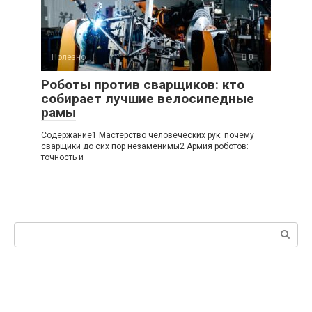
Полезно
0
Роботы против сварщиков: кто
собирает лучшие велосипедные
рамы
Содержание1 Мастерство человеческих рук: почему
сварщики до сих пор незаменимы2 Армия роботов:
точность и
Поиск: