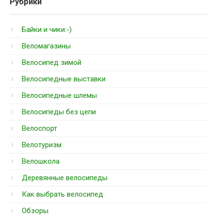
Рубрики
Байки и чики:-)
Веломагазины
Велосипед зимой
Велосипедные выставки
Велосипедные шлемы
Велосипеды без цепи
Велоспорт
Велотуризм
Велошкола
Деревянные велосипеды
Как выбрать велосипед
Обзоры