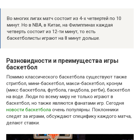
Во многих лигах матч состоит из 4-х четвертей по 10
минут. Но в NBA, в Китае, на Филиппинах каждая
четверть состоит из 12-ти минут, то есть
баскетболисты играют на 8 минут дольше.
Разновидности и преимущества игры
баскетбол
Помимо классического баскетбола существуют также
стритбол, мини-баскетбол, макси-баскетбол, кронум
(микс баскетбола, футбола, гандбола, регби), баскетбол
на воде. Люди по всему миру не только играют в
баскетбол, но также являются фанатами игр. Сегодня
новости баскетбола
очень популярны. Поклонники
следят за играми, обсуждают специфику каждого матча,
делают ставки.