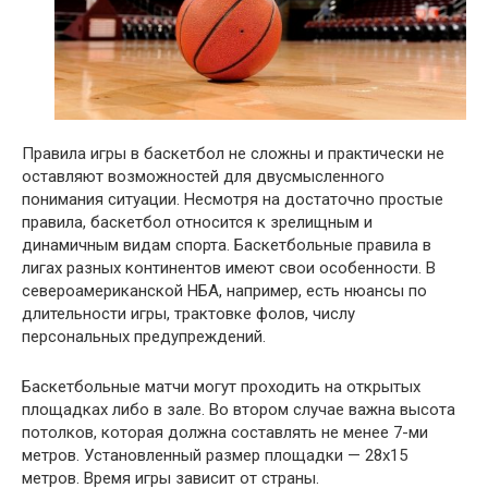
Правила игры в баскетбол не сложны и практически не
оставляют возможностей для двусмысленного
понимания ситуации. Несмотря на достаточно простые
правила, баскетбол относится к зрелищным и
динамичным видам спорта. Баскетбольные правила в
лигах разных континентов имеют свои особенности. В
североамериканской НБА, например, есть нюансы по
длительности игры, трактовке фолов, числу
персональных предупреждений.
Баскетбольные матчи могут проходить на открытых
площадках либо в зале. Во втором случае важна высота
потолков, которая должна составлять не менее 7-ми
метров. Установленный размер площадки — 28х15
метров. Время игры зависит от страны.