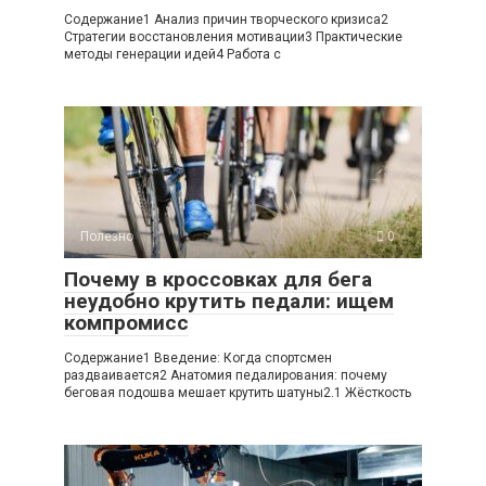
Содержание1 Анализ причин творческого кризиса2
Стратегии восстановления мотивации3 Практические
методы генерации идей4 Работа с
Полезно
0
Почему в кроссовках для бега
неудобно крутить педали: ищем
компромисс
Содержание1 Введение: Когда спортсмен
раздваивается2 Анатомия педалирования: почему
беговая подошва мешает крутить шатуны2.1 Жёсткость