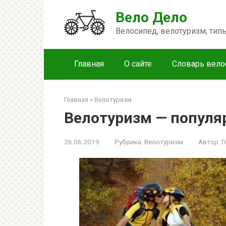
Перейти
Вело Дело
к
контенту
Велосипед, велотуризм, ти
Главная
О сайте
Словарь вело
Главная
»
Велотуризм
Велотуризм — популя
26.06.2019
Рубрика:
Велотуризм
Автор:
Г