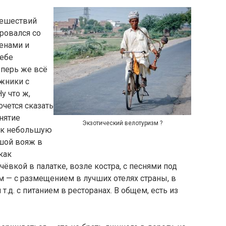
тешествий
ровался со
енами и
себе
перь же всё
жники с
у что ж,
чется сказать
нятие
Экзотический велотуризм ?
ак небольшую
ьшой вояж в
как
чёвкой в палатке, возле костра, с песнями под
м — с размещением в лучших отелях страны, в
т.д. с питанием в ресторанах. В общем, есть из