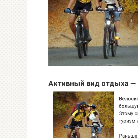
Активный вид отдыха — 
Велоси
большую
Этому с
туризм 
Раньше