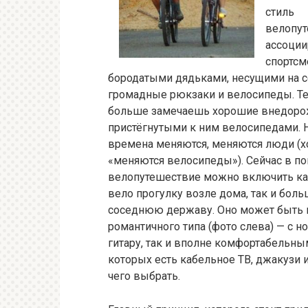
стиль
велопу
ассоции
спортсм
бородатыми дядьками, несущими на 
громадные рюкзаки и велосипеды. Те
больше замечаешь хорошие внедоро
пристёгнутыми к ним велосипедами. Н
времена меняются, меняются люди (хо
«меняются велосипеды»). Сейчас в по
велопутешествие можно включить к
вело прогулку возле дома, так и бол
соседнюю державу. Оно может быть 
романтичного типа (фото слева) — с но
гитару, так и вполне комфортабельны
которых есть кабельное ТВ, джакузи и 
чего выбрать.