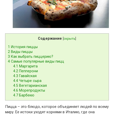
Содержание
[
скрыть
]
1
История пиццы
2
Виды пиццы
3
Как выбрать пиццерию?
4
Самые популярные виды пицц
4.1
Маргарита
4.2
Пепперони
4.3
Гавайская
4.4
Четыре сыра
4.5
Вегетарианская
4.6
Морепродукты
4.7
Барбекю
Пицца – это блюдо, которое объединяет людей по всему
миру. Ее истоки уходят корнями в Италию, где она