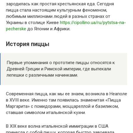
зародилась как простая крестьянская еда. Сегодня
пицца стала настоящим культурным феноменом,
любимым миллионами людей в разных странах от
Украины в столице Киеве
https://cipollino.ua/ru/pytstsa-na-
pecherske
до Японии и Африки.
История пиццы
Первые упоминания о прототипе пиццы относятся к
Древней Греции и Римской империи, где выпекали
лепешки с различными начинками.
Современная пицца, как мы ее знаем, возникла в Неаполе
в XVIII веке. Именно там появилась знаменитая «Пицца
Маргарита» с помидорами, моццареллой и базиликом,
ставшая символом итальянской кухни.
В XIX веке волна итальянской иммиграции в США
принесла с собой пиццу, которая быстро завоевала