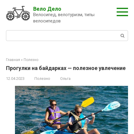
Перейти
Вело Дело
к
Велосипед, велотуризм, типы
контенту
велосипедов
Поиск:
Главная
»
Полезно
Прогулки на байдарках — полезное увлечение
12.04.2023
Полезно
Ольга