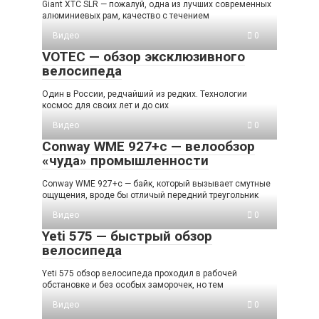
Giant XTC SLR — пожалуй, одна из лучших современных
алюминиевых рам, качество с течением
Видео
0
VOTEC — обзор эксклюзивного
велосипеда
Один в России, редчайший из редких. Технологии
космос для своих лет и до сих
Видео
0
Conway WME 927+c — велообзор
«чуда» промышленности
Conway WME 927+c — байк, который вызывает смутные
ощущения, вроде бы отличый передний треугольник
Видео
0
Yeti 575 — быстрый обзор
велосипеда
Yeti 575 обзор велосипеда проходил в рабочей
обстановке и без особых заморочек, но тем
Видео
0