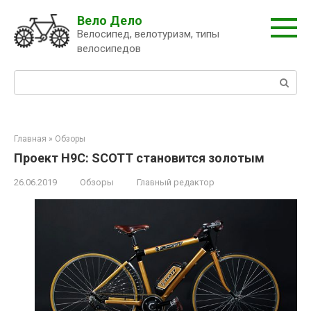
Перейти
Вело Дело
к
Велосипед, велотуризм, типы
контенту
велосипедов
Поиск:
Главная
»
Обзоры
Проект H9C: SCOTT становится золотым
26.06.2019
Обзоры
Главный редактор